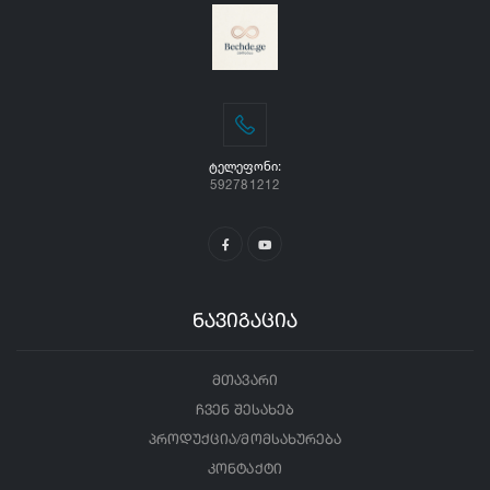
ᲢᲔᲚᲔᲤᲝᲜᲘ:
592781212
ნავიგაცია
მთავარი
ჩვენ შესახებ
პროდუქცია/მომსახურება
კონტაქტი