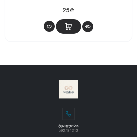
b
25
ᲢᲔᲚᲔᲤᲝᲜᲘ:
592781212