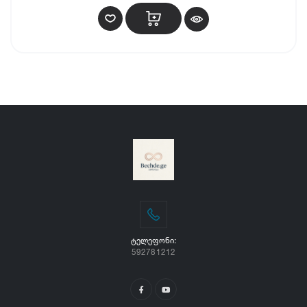
ᲢᲔᲚᲔᲤᲝᲜᲘ:
592781212