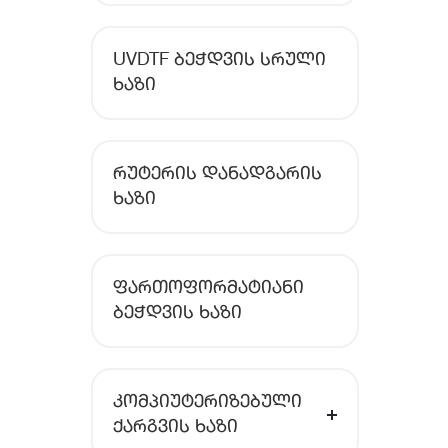
UVDTF ᲑᲔᲭᲓᲕᲘᲡ ᲡᲠᲣᲚᲘ
ᲮᲐᲖᲘ
ᲠᲣᲢᲔᲠᲘᲡ ᲓᲐᲜᲐᲓᲒᲐᲠᲘᲡ
ᲮᲐᲖᲘ
ᲤᲐᲠᲗᲝᲤᲝᲠᲛᲐᲢᲘᲐᲜᲘ
ᲑᲔᲭᲓᲕᲘᲡ ᲮᲐᲖᲘ
ᲙᲝᲛᲞᲘᲣᲢᲔᲠᲘᲖᲔᲑᲣᲚᲘ
ᲥᲐᲠᲒᲕᲘᲡ ᲮᲐᲖᲘ