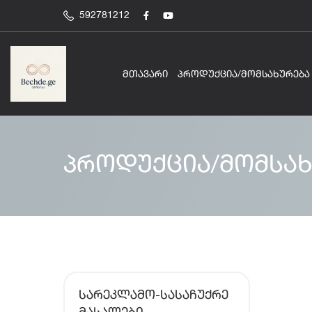
592781212
ᲛᲗᲐᲕᲐᲠᲘ
ᲞᲠᲝᲓᲣᲥᲪᲘᲐ/ᲛᲝᲛᲡᲐᲮᲣᲠᲔᲑᲐ
პროდუქცია/მომსახ
ᲡᲐᲠᲔᲙᲚᲐᲛᲝ-ᲡᲐᲡᲐᲩᲣᲥᲠᲔ