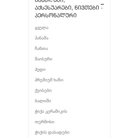
ᲛᲐᲡᲐᲚᲔᲑᲘ,
ᲐᲥᲡᲔᲡᲣᲐᲠᲔᲑᲘ, ᲜᲘᲕᲗᲔᲑᲘ -
ᲞᲔᲠᲡᲝᲜᲐᲚᲣᲠᲘ
ყველა
პანამა
ჩანთა
მაისური
ჰუდი
პრემიუმ ხაზი
ქეისები
ბალიში
ჭიქა კერამიკის
თერმოსი
ჭიქის დასადები