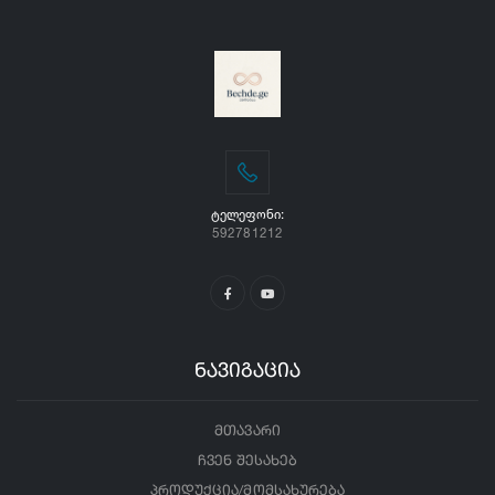
ᲢᲔᲚᲔᲤᲝᲜᲘ:
592781212
ნავიგაცია
მთავარი
ჩვენ შესახებ
პროდუქცია/მომსახურება