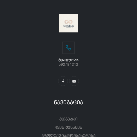
ᲢᲔᲚᲔᲤᲝᲜᲘ:
592781212
ნავიგაცია
მთავარი
ჩვენ შესახებ
პროდუქცია/მომსახურება