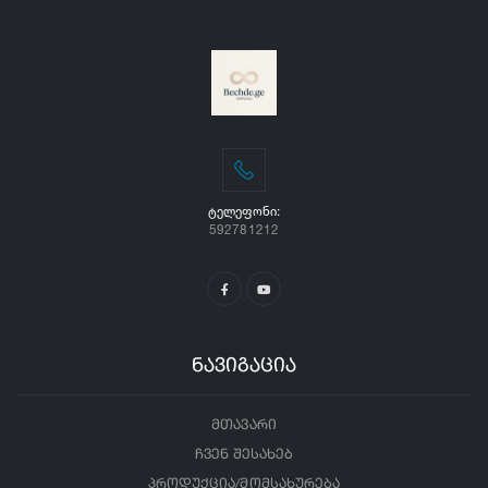
ᲢᲔᲚᲔᲤᲝᲜᲘ:
592781212
ნავიგაცია
მთავარი
ჩვენ შესახებ
პროდუქცია/მომსახურება