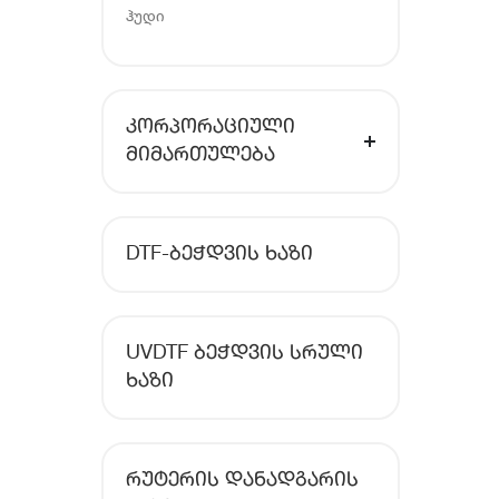
ჰუდი
ᲙᲝᲠᲞᲝᲠᲐᲪᲘᲣᲚᲘ
ᲛᲘᲛᲐᲠᲗᲣᲚᲔᲑᲐ
DTF-ᲑᲔᲭᲓᲕᲘᲡ ᲮᲐᲖᲘ
UVDTF ᲑᲔᲭᲓᲕᲘᲡ ᲡᲠᲣᲚᲘ
ᲮᲐᲖᲘ
ᲠᲣᲢᲔᲠᲘᲡ ᲓᲐᲜᲐᲓᲒᲐᲠᲘᲡ