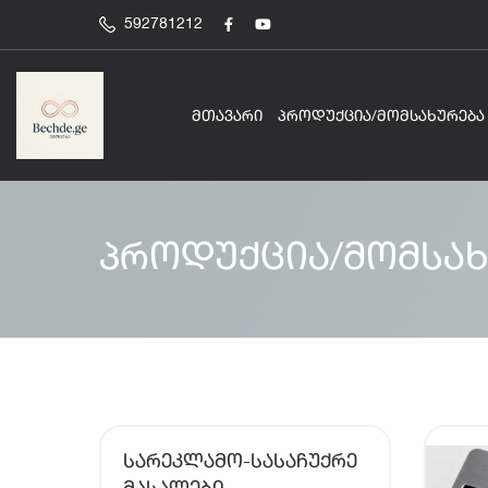
592781212
ᲛᲗᲐᲕᲐᲠᲘ
ᲞᲠᲝᲓᲣᲥᲪᲘᲐ/ᲛᲝᲛᲡᲐᲮᲣᲠᲔᲑᲐ
პროდუქცია/მომსახ
ᲡᲐᲠᲔᲙᲚᲐᲛᲝ-ᲡᲐᲡᲐᲩᲣᲥᲠᲔ