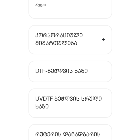
ჰუდი
ᲙᲝᲠᲞᲝᲠᲐᲪᲘᲣᲚᲘ
ᲛᲘᲛᲐᲠᲗᲣᲚᲔᲑᲐ
DTF-ᲑᲔᲭᲓᲕᲘᲡ ᲮᲐᲖᲘ
UVDTF ᲑᲔᲭᲓᲕᲘᲡ ᲡᲠᲣᲚᲘ
ᲮᲐᲖᲘ
ᲠᲣᲢᲔᲠᲘᲡ ᲓᲐᲜᲐᲓᲒᲐᲠᲘᲡ