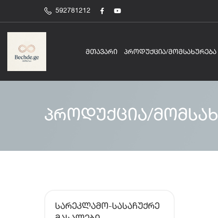
592781212
ᲛᲗᲐᲕᲐᲠᲘ
ᲞᲠᲝᲓᲣᲥᲪᲘᲐ/ᲛᲝᲛᲡᲐᲮᲣᲠᲔᲑᲐ
პროდუქცია/მომსახ
ᲡᲐᲠᲔᲙᲚᲐᲛᲝ-ᲡᲐᲡᲐᲩᲣᲥᲠᲔ