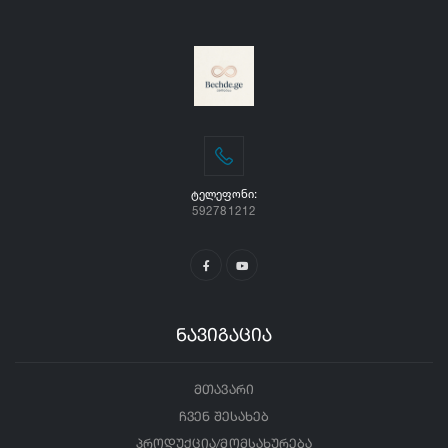
ᲢᲔᲚᲔᲤᲝᲜᲘ:
592781212
ნავიგაცია
მთავარი
ჩვენ შესახებ
პროდუქცია/მომსახურება