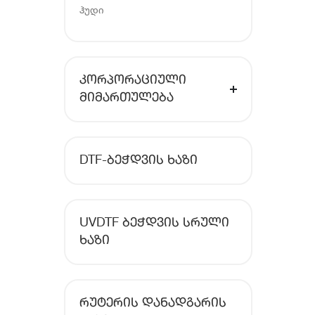
ჰუდი
ᲙᲝᲠᲞᲝᲠᲐᲪᲘᲣᲚᲘ
ᲛᲘᲛᲐᲠᲗᲣᲚᲔᲑᲐ
DTF-ᲑᲔᲭᲓᲕᲘᲡ ᲮᲐᲖᲘ
UVDTF ᲑᲔᲭᲓᲕᲘᲡ ᲡᲠᲣᲚᲘ
ᲮᲐᲖᲘ
ᲠᲣᲢᲔᲠᲘᲡ ᲓᲐᲜᲐᲓᲒᲐᲠᲘᲡ