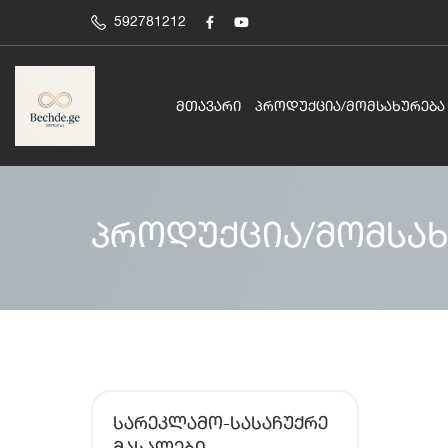
592781212
ᲛᲗᲐᲕᲐᲠᲘ
ᲞᲠᲝᲓᲣᲥᲪᲘᲐ/ᲛᲝᲛᲡᲐᲮᲣᲠᲔᲑᲐ
პროდუქცია/მომსახ
ᲡᲐᲠᲔᲙᲚᲐᲛᲝ-ᲡᲐᲡᲐᲩᲣᲥᲠᲔ