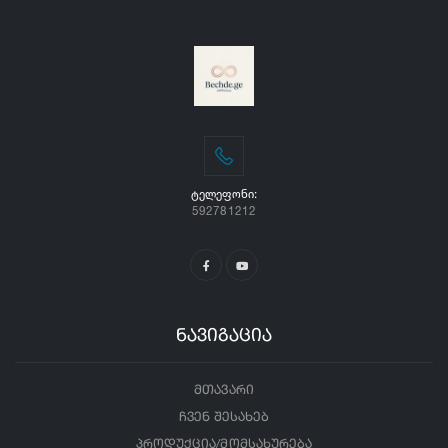
ᲢᲔᲚᲔᲤᲝᲜᲘ:
592781212
ნავიგაცია
მთავარი
ჩვენ შესახებ
პროდუქცია/მომსახურება