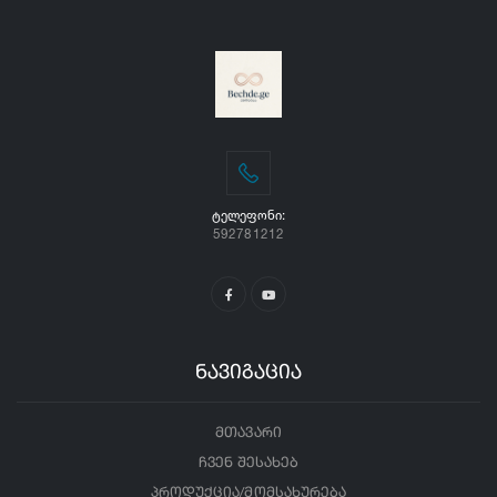
ᲢᲔᲚᲔᲤᲝᲜᲘ:
592781212
ნავიგაცია
მთავარი
ჩვენ შესახებ
პროდუქცია/მომსახურება