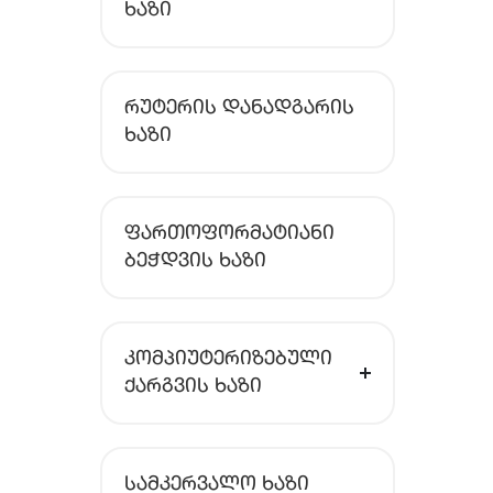
ᲮᲐᲖᲘ
ᲠᲣᲢᲔᲠᲘᲡ ᲓᲐᲜᲐᲓᲒᲐᲠᲘᲡ
ᲮᲐᲖᲘ
ᲤᲐᲠᲗᲝᲤᲝᲠᲛᲐᲢᲘᲐᲜᲘ
ᲑᲔᲭᲓᲕᲘᲡ ᲮᲐᲖᲘ
ᲙᲝᲛᲞᲘᲣᲢᲔᲠᲘᲖᲔᲑᲣᲚᲘ
ᲥᲐᲠᲒᲕᲘᲡ ᲮᲐᲖᲘ
ᲡᲐᲛᲙᲔᲠᲕᲐᲚᲝ ᲮᲐᲖᲘ