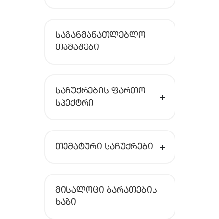
ᲡᲐᲒᲐᲜᲛᲐᲜᲐᲗᲚᲔᲑᲚᲝ
ᲗᲐᲛᲐᲨᲔᲑᲘ
ᲡᲐᲩᲣᲥᲠᲔᲑᲘᲡ ᲤᲐᲠᲗᲝ
ᲡᲞᲔᲥᲢᲠᲘ
ᲗᲔᲛᲐᲢᲣᲠᲘ ᲡᲐᲩᲣᲥᲠᲔᲑᲘ
ᲛᲘᲡᲐᲚᲝᲪᲘ ᲑᲐᲠᲐᲗᲔᲑᲘᲡ
ᲮᲐᲖᲘ