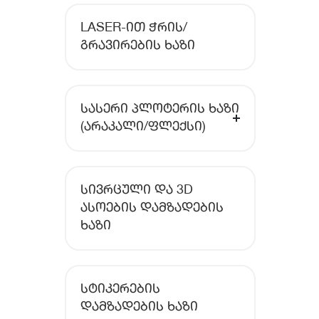
LASER-ᲘᲗ ᲭᲠᲘᲡ/
ᲒᲠᲐᲕᲘᲠᲔᲑᲘᲡ ᲮᲐᲖᲘ
ᲡᲐᲡᲔᲠᲘ ᲞᲚᲝᲢᲔᲠᲘᲡ ᲮᲐᲖᲘ
(ᲐᲠᲐᲙᲐᲚᲘ/ᲤᲚᲔᲥᲡᲘ)
ᲡᲘᲕᲠᲪᲣᲚᲘ ᲓᲐ 3D
ᲐᲡᲝᲔᲑᲘᲡ ᲓᲐᲛᲖᲐᲓᲔᲑᲘᲡ
ᲮᲐᲖᲘ
ᲡᲢᲘᲙᲔᲠᲔᲑᲘᲡ
ᲓᲐᲛᲖᲐᲓᲔᲑᲘᲡ ᲮᲐᲖᲘ