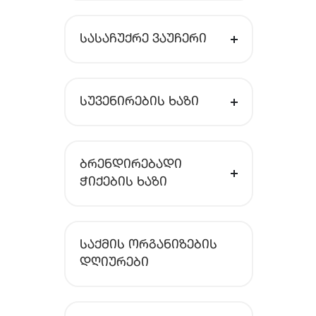
ᲡᲐᲡᲐᲩᲣᲥᲠᲔ ᲕᲐᲣᲩᲔᲠᲘ
ᲡᲣᲕᲔᲜᲘᲠᲔᲑᲘᲡ ᲮᲐᲖᲘ
ᲑᲠᲔᲜᲓᲘᲠᲔᲑᲐᲓᲘ
ᲭᲘᲥᲔᲑᲘᲡ ᲮᲐᲖᲘ
ᲡᲐᲥᲛᲘᲡ ᲝᲠᲒᲐᲜᲘᲖᲔᲑᲘᲡ
ᲓᲦᲘᲣᲠᲔᲑᲘ