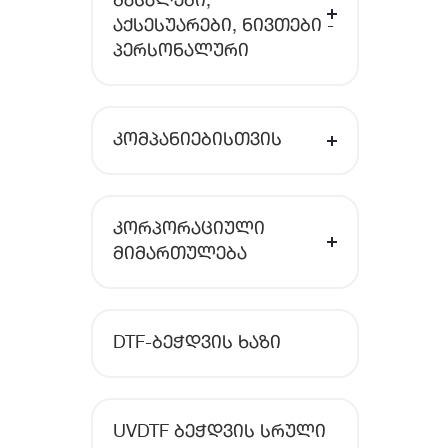
ᲛᲐᲡᲐᲚᲔᲑᲘ,
ᲐᲥᲡᲔᲡᲣᲐᲠᲔᲑᲘ, ᲜᲘᲕᲗᲔᲑᲘ -
ᲞᲔᲠᲡᲝᲜᲐᲚᲣᲠᲘ
ᲙᲝᲛᲞᲐᲜᲘᲔᲑᲘᲡᲗᲕᲘᲡ
ᲙᲝᲠᲞᲝᲠᲐᲪᲘᲣᲚᲘ
ᲛᲘᲛᲐᲠᲗᲣᲚᲔᲑᲐ
DTF-ᲑᲔᲭᲓᲕᲘᲡ ᲮᲐᲖᲘ
UVDTF ᲑᲔᲭᲓᲕᲘᲡ ᲡᲠᲣᲚᲘ