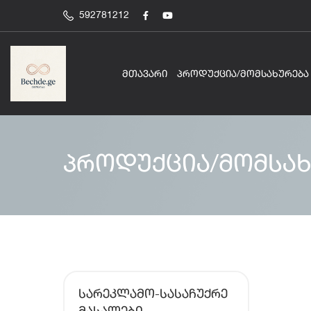
592781212
ᲛᲗᲐᲕᲐᲠᲘ
ᲞᲠᲝᲓᲣᲥᲪᲘᲐ/ᲛᲝᲛᲡᲐᲮᲣᲠᲔᲑᲐ
პროდუქცია/მომსახ
ᲡᲐᲠᲔᲙᲚᲐᲛᲝ-ᲡᲐᲡᲐᲩᲣᲥᲠᲔ