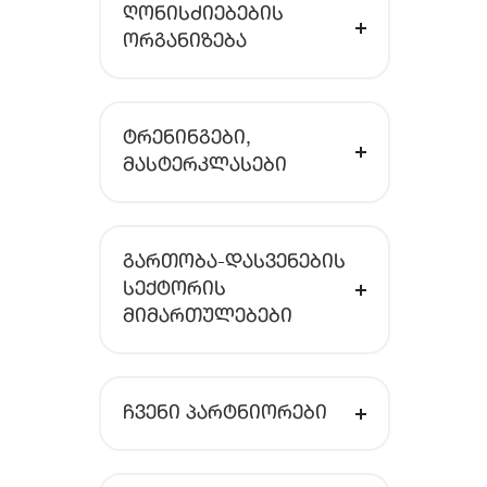
ᲦᲝᲜᲘᲡᲫᲘᲔᲑᲔᲑᲘᲡ
ᲝᲠᲒᲐᲜᲘᲖᲔᲑᲐ
ᲢᲠᲔᲜᲘᲜᲒᲔᲑᲘ,
ᲛᲐᲡᲢᲔᲠᲙᲚᲐᲡᲔᲑᲘ
ᲒᲐᲠᲗᲝᲑᲐ-ᲓᲐᲡᲕᲔᲜᲔᲑᲘᲡ
ᲡᲔᲥᲢᲝᲠᲘᲡ
ᲛᲘᲛᲐᲠᲗᲣᲚᲔᲑᲔᲑᲘ
ᲩᲕᲔᲜᲘ ᲞᲐᲠᲢᲜᲘᲝᲠᲔᲑᲘ