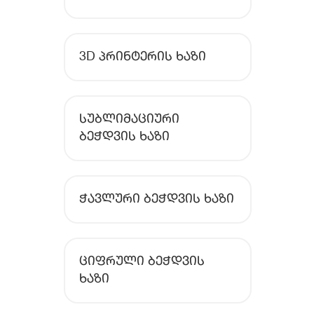
3D ᲞᲠᲘᲜᲢᲔᲠᲘᲡ ᲮᲐᲖᲘ
ᲡᲣᲑᲚᲘᲛᲐᲪᲘᲣᲠᲘ
ᲑᲔᲭᲓᲕᲘᲡ ᲮᲐᲖᲘ
ᲭᲐᲕᲚᲣᲠᲘ ᲑᲔᲭᲓᲕᲘᲡ ᲮᲐᲖᲘ
ᲪᲘᲤᲠᲣᲚᲘ ᲑᲔᲭᲓᲕᲘᲡ
ᲮᲐᲖᲘ